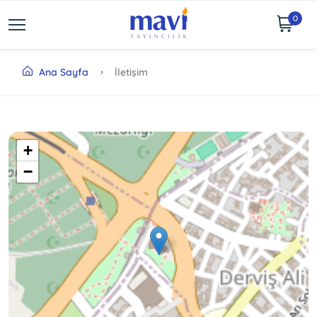
0
Ana Sayfa
İletişim
+
−