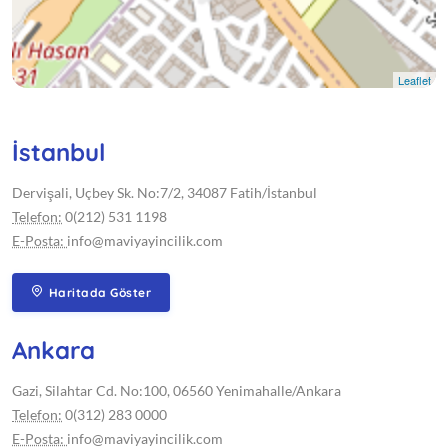
Leaflet
İstanbul
Dervişali, Uçbey Sk. No:7/2, 34087 Fatih/İstanbul
Telefon:
0(212) 531 1198
E-Posta:
info@maviyayincilik.com
Haritada Göster
Ankara
Gazi, Silahtar Cd. No:100, 06560 Yenimahalle/Ankara
Telefon:
0(312) 283 0000
E-Posta:
info@maviyayincilik.com