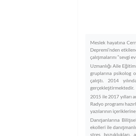
Meslek hayatına Cerra
Depremi’nden etkilene
çalışmalarını “sevgi e
Uzmanlığı Aile Eğitim
gruplarına psikolog o
çalıştı. 2014 yılın
gerçekleştirmektedir.
2015 ile 2017 yılları 
Radyo programı hazırl
yazılarının içeriklerin
Danışanlarına Bilişs
ekolleri ile danışmanl
stres bozuklukları, 