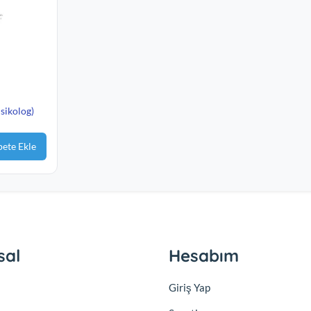
ikolog)
pete Ekle
sal
Hesabım
Giriş Yap