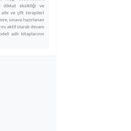
, dikkat eksikliği ve
aile ve çift terapileri
lere, sınava hazırlanan
rını aktif olarak devam
eli adlı kitaplarının