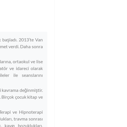
k başladı. 2013’te Van
zmet verdi. Daha sonra
rına, ortaokul ve lise
atör ve idareci olarak
eler ile seanslarını
ni kavrama değinmiştir.
 Birçok çocuk kitap ve
Terapi ve Hipnoterapi
lukları, travma sonrası
, kaygı bozuklukları,