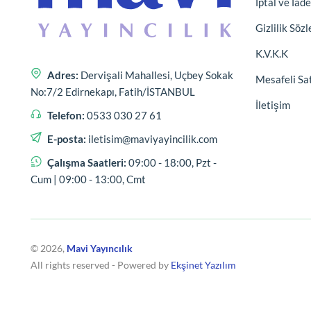
İptal ve İade
Gizlilik Söz
K.V.K.K
Adres:
Dervişali Mahallesi, Uçbey Sokak
Mesafeli Sa
No:7/2 Edirnekapı, Fatih/İSTANBUL
İletişim
Telefon:
0533 030 27 61
E-posta:
iletisim@maviyayincilik.com
Çalışma Saatleri:
09:00 - 18:00, Pzt -
Cum | 09:00 - 13:00, Cmt
© 2026,
Mavi Yayıncılık
All rights reserved - Powered by
Ekşinet Yazılım