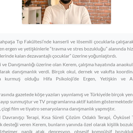
hpaşa Tıp Fakültesi’nde kanserli ve lösemili çocuklarla çalışara
n ergen ve yetişkinlerle “travma ve stres bozukluğu” alanında hi
vlerinde kalan dezavantajlı çocuklar” üzerine yoğunlaştırdı.
i ve Danışmanlığı üzerine olan Kerem, çalışma hayatında anaokulla
larak danışmanlık verdi. Birçok okul, dernek ve vakıfta koordin
da kurmuş olduğu Hifa Psikoloji’de Ergen, Yetişkin ve Ail
arasında gazetede köşe yazıları yayınlamış ve Türkiye’de birçok ye
ayıp sunmuştur ve TV programlarına aktif katılım göstermektedir.
e, çizgi film ve tiyatro senaryolarına danışmanlık yapmıştır.
el Davranışçı Terapi, Kısa Süreli Çözüm Odaklı Terapi, Öyküsel 
ık desteği veren Kerem, bunların yanında özel olarak kişilik bozuk
alzheimer, panik atak, depresyon, obsesif kompülsif bozukluk